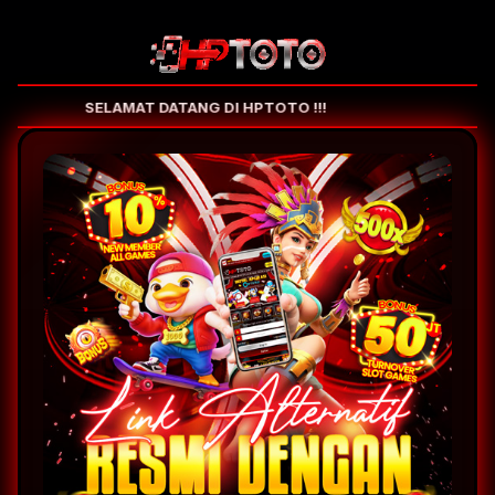
SELAMAT DATANG DI HPTOTO !!!